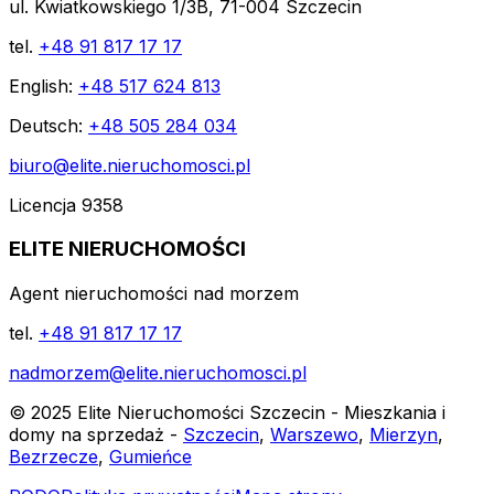
ul. Kwiatkowskiego 1/3B, 71-004 Szczecin
tel.
+48 91 817 17 17
English:
+48 517 624 813
Deutsch:
+48 505 284 034
biuro@elite.nieruchomosci.pl
Licencja 9358
ELITE NIERUCHOMOŚCI
Agent nieruchomości nad morzem
tel.
+48 91 817 17 17
nadmorzem@elite.nieruchomosci.pl
© 2025 Elite Nieruchomości Szczecin - Mieszkania i
domy na sprzedaż -
Szczecin
,
Warszewo
,
Mierzyn
,
Bezrzecze
,
Gumieńce