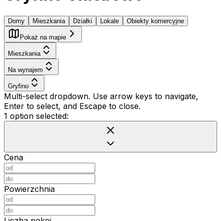
Domy
Mieszkania
Działki
Lokale
Obiekty komercyjne
Pokaż na mapie
Mieszkania
Na wynajem
Gryfino
Multi-select dropdown. Use arrow keys to navigate,
Enter to select, and Escape to close.
1 option selected:
Cena
Powierzchnia
Liczba pokoi