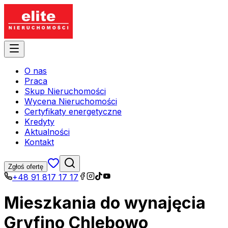
O nas
Praca
Skup Nieruchomości
Wycena Nieruchomości
Certyfikaty energetyczne
Kredyty
Aktualności
Kontakt
Zgłoś ofertę
+48 91 817 17 17
Mieszkania do wynajęcia
Gryfino Chlebowo