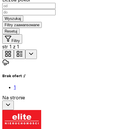
Wyszukaj
Filtry zaawansowane
Resetuj
Filtry
str
1
z
1
Brak ofert :/
1
Na stronie