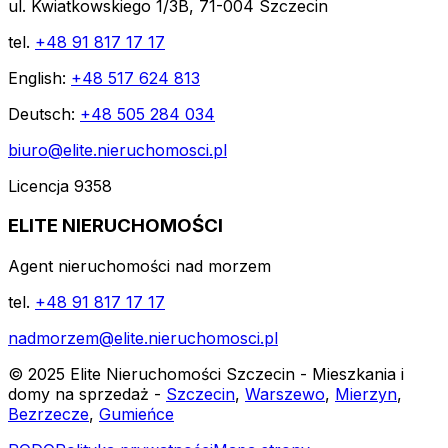
ul. Kwiatkowskiego 1/3B, 71-004 Szczecin
tel.
+48 91 817 17 17
English:
+48 517 624 813
Deutsch:
+48 505 284 034
biuro@elite.nieruchomosci.pl
Licencja 9358
ELITE NIERUCHOMOŚCI
Agent nieruchomości nad morzem
tel.
+48 91 817 17 17
nadmorzem@elite.nieruchomosci.pl
© 2025 Elite Nieruchomości Szczecin - Mieszkania i
domy na sprzedaż -
Szczecin
,
Warszewo
,
Mierzyn
,
Bezrzecze
,
Gumieńce