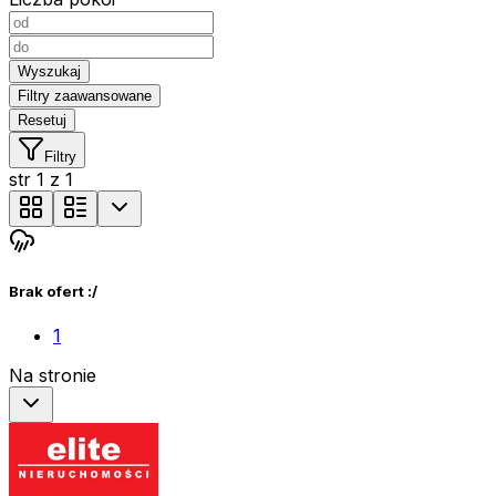
Wyszukaj
Filtry zaawansowane
Resetuj
Filtry
str
1
z
1
Brak ofert :/
1
Na stronie