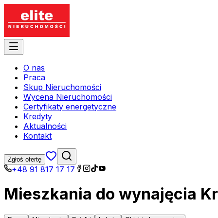
O nas
Praca
Skup Nieruchomości
Wycena Nieruchomości
Certyfikaty energetyczne
Kredyty
Aktualności
Kontakt
Zgłoś ofertę
+48 91 817 17 17
Mieszkania do wynajęcia Kr