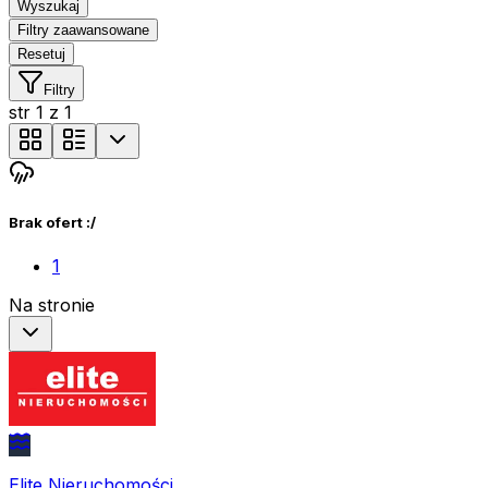
Wyszukaj
Filtry zaawansowane
Resetuj
Filtry
str
1
z
1
Brak ofert :/
1
Na stronie
Elite Nieruchomości