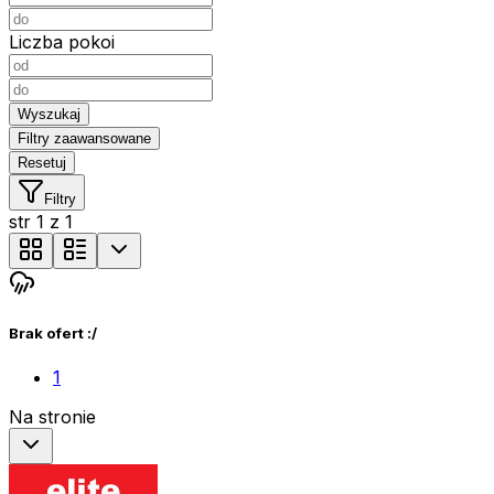
Liczba pokoi
Wyszukaj
Filtry zaawansowane
Resetuj
Filtry
str
1
z
1
Brak ofert :/
1
Na stronie