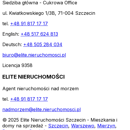
Siedziba główna - Cukrowa Office
ul. Kwiatkowskiego 1/3B, 71-004 Szczecin
tel.
+48 91 817 17 17
English:
+48 517 624 813
Deutsch:
+48 505 284 034
biuro@elite.nieruchomosci.pl
Licencja 9358
ELITE NIERUCHOMOŚCI
Agent nieruchomości nad morzem
tel.
+48 91 817 17 17
nadmorzem@elite.nieruchomosci.pl
© 2025 Elite Nieruchomości Szczecin - Mieszkania i
domy na sprzedaż -
Szczecin
,
Warszewo
,
Mierzyn
,