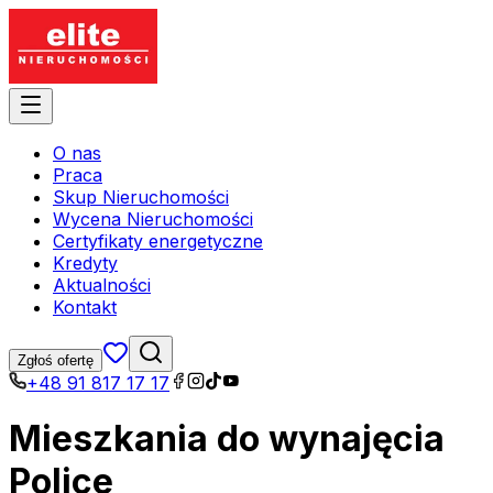
O nas
Praca
Skup Nieruchomości
Wycena Nieruchomości
Certyfikaty energetyczne
Kredyty
Aktualności
Kontakt
Zgłoś ofertę
+48 91 817 17 17
Mieszkania do wynajęcia
Police