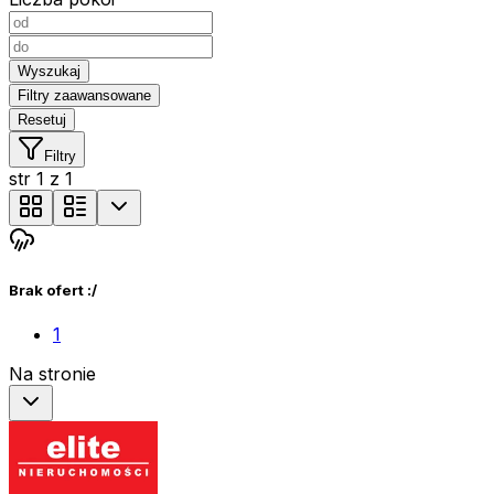
Wyszukaj
Filtry zaawansowane
Resetuj
Filtry
str
1
z
1
Brak ofert :/
1
Na stronie