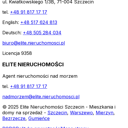
ul. Kwiatkowskiego 1/3B, 71-004 Szczecin
tel.
+48 91 817 17 17
English:
+48 517 624 813
Deutsch:
+48 505 284 034
biuro@elite.nieruchomosci.pl
Licencja 9358
ELITE NIERUCHOMOŚCI
Agent nieruchomości nad morzem
tel.
+48 91 817 17 17
nadmorzem@elite.nieruchomosci.pl
© 2025 Elite Nieruchomości Szczecin - Mieszkania i
domy na sprzedaż -
Szczecin
,
Warszewo
,
Mierzyn
,
Bezrzecze
,
Gumieńce