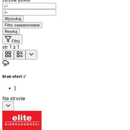
Wyszukaj
Filtry zaawansowane
Resetuj
Filtry
str
1
z
1
Brak ofert :/
1
Na stronie