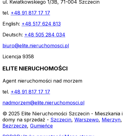
ul. Kwiatkowskiego 1/3B, 71-004 Szczecin
tel.
+48 91 817 17 17
English:
+48 517 624 813
Deutsch:
+48 505 284 034
biuro@elite.nieruchomosci.pl
Licencja 9358
ELITE NIERUCHOMOŚCI
Agent nieruchomości nad morzem
tel.
+48 91 817 17 17
nadmorzem@elite.nieruchomosci.pl
© 2025 Elite Nieruchomości Szczecin - Mieszkania i
domy na sprzedaż -
Szczecin
,
Warszewo
,
Mierzyn
,
Bezrzecze
,
Gumieńce