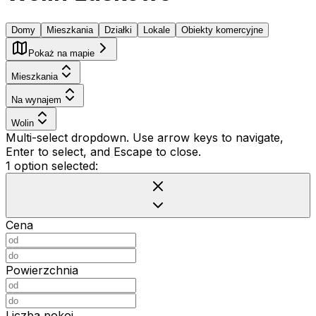
Domy
Mieszkania
Działki
Lokale
Obiekty komercyjne
Pokaż na mapie
Mieszkania
Na wynajem
Wolin
Multi-select dropdown. Use arrow keys to navigate,
Enter to select, and Escape to close.
1 option selected:
Cena
Powierzchnia
Liczba pokoi