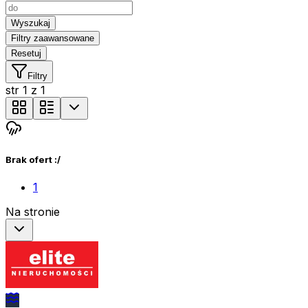
Wyszukaj
Filtry zaawansowane
Resetuj
Filtry
str
1
z
1
Brak ofert :/
1
Na stronie