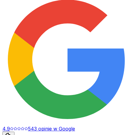
4,9
543
opinie
w Google