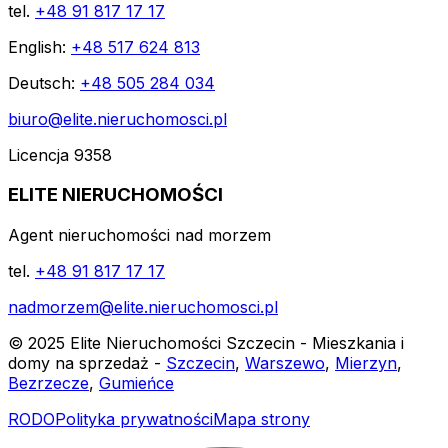
tel.
+48 91 817 17 17
English:
+48 517 624 813
Deutsch:
+48 505 284 034
biuro@elite.nieruchomosci.pl
Licencja 9358
ELITE NIERUCHOMOŚCI
Agent nieruchomości nad morzem
tel.
+48 91 817 17 17
nadmorzem@elite.nieruchomosci.pl
© 2025 Elite Nieruchomości Szczecin - Mieszkania i
domy na sprzedaż -
Szczecin
,
Warszewo
,
Mierzyn
,
Bezrzecze
,
Gumieńce
RODO
Polityka prywatności
Mapa strony