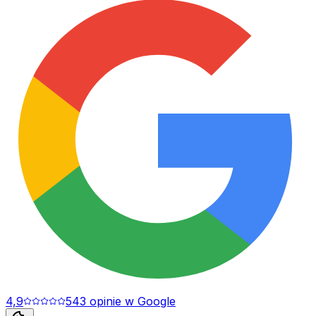
4,9
543
opinie
w Google