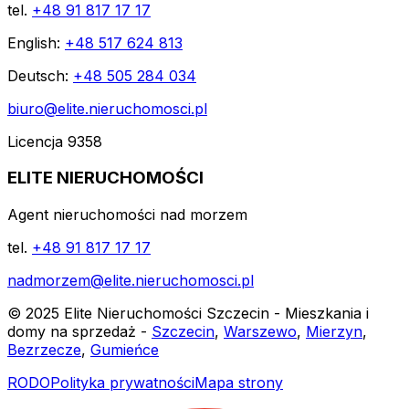
tel.
+48 91 817 17 17
English:
+48 517 624 813
Deutsch:
+48 505 284 034
biuro@elite.nieruchomosci.pl
Licencja 9358
ELITE NIERUCHOMOŚCI
Agent nieruchomości nad morzem
tel.
+48 91 817 17 17
nadmorzem@elite.nieruchomosci.pl
© 2025 Elite Nieruchomości Szczecin - Mieszkania i
domy na sprzedaż -
Szczecin
,
Warszewo
,
Mierzyn
,
Bezrzecze
,
Gumieńce
RODO
Polityka prywatności
Mapa strony