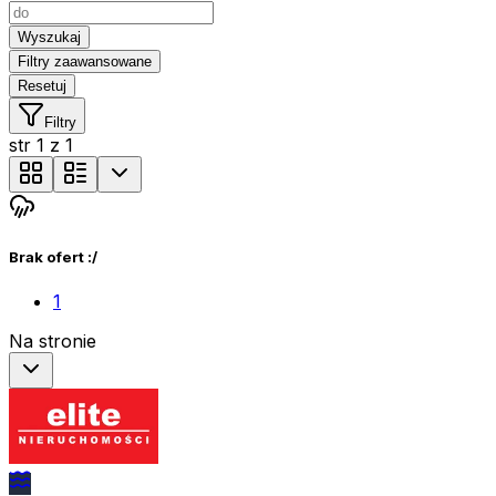
Wyszukaj
Filtry zaawansowane
Resetuj
Filtry
str
1
z
1
Brak ofert :/
1
Na stronie