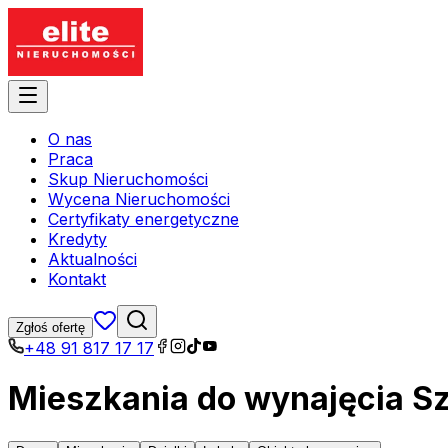
O nas
Praca
Skup Nieruchomości
Wycena Nieruchomości
Certyfikaty energetyczne
Kredyty
Aktualności
Kontakt
Zgłoś ofertę
+48 91 817 17 17
Mieszkania do wynajęcia S