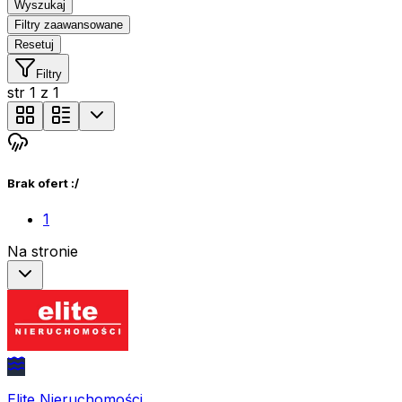
Wyszukaj
Filtry zaawansowane
Resetuj
Filtry
str
1
z
1
Brak ofert :/
1
Na stronie
Elite Nieruchomości