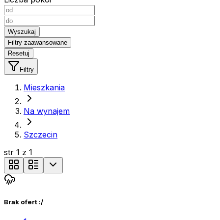
Wyszukaj
Filtry zaawansowane
Resetuj
Filtry
Mieszkania
Na wynajem
Szczecin
str
1
z
1
Brak ofert :/