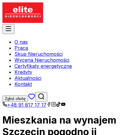
O nas
Praca
Skup Nieruchomości
Wycena Nieruchomości
Certyfikaty energetyczne
Kredyty
Aktualności
Kontakt
Zgłoś ofertę
+48 91 817 17 17
Mieszkania na wynajem
Szczecin pogodno ii