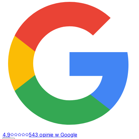
4,9
543
opinie
w Google