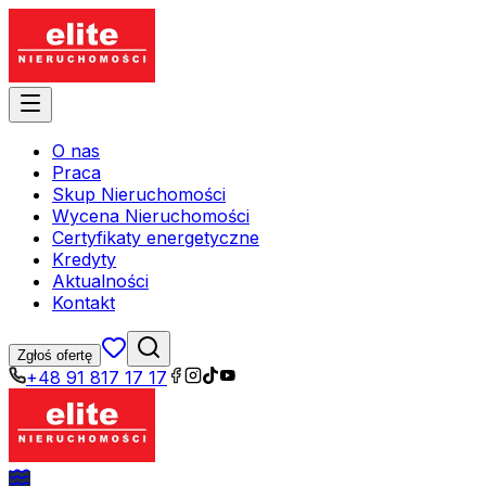
O nas
Praca
Skup Nieruchomości
Wycena Nieruchomości
Certyfikaty energetyczne
Kredyty
Aktualności
Kontakt
Zgłoś ofertę
+48 91 817 17 17