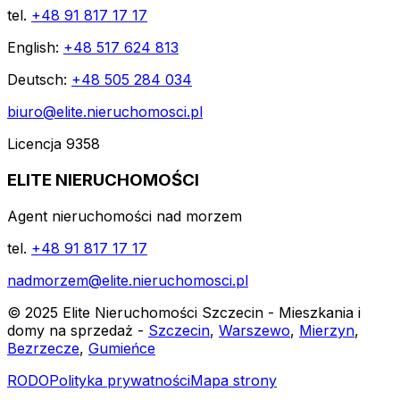
tel.
+48 91 817 17 17
English:
+48 517 624 813
Deutsch:
+48 505 284 034
biuro@elite.nieruchomosci.pl
Licencja 9358
ELITE NIERUCHOMOŚCI
Agent nieruchomości nad morzem
tel.
+48 91 817 17 17
nadmorzem@elite.nieruchomosci.pl
© 2025 Elite Nieruchomości Szczecin - Mieszkania i
domy na sprzedaż -
Szczecin
,
Warszewo
,
Mierzyn
,
Bezrzecze
,
Gumieńce
RODO
Polityka prywatności
Mapa strony