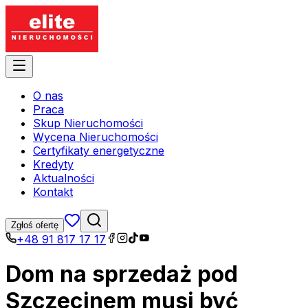
O nas
Praca
Skup Nieruchomości
Wycena Nieruchomości
Certyfikaty energetyczne
Kredyty
Aktualności
Kontakt
Zgłoś ofertę
+48 91 817 17 17
Dom na sprzedaż pod
Szczecinem musi być