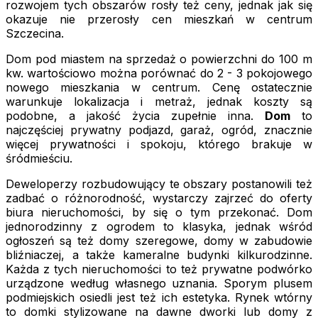
rozwojem tych obszarów rosły też ceny, jednak jak się
okazuje nie przerosły cen mieszkań w centrum
Szczecina.
Dom pod miastem na sprzedaż o powierzchni do 100 m
kw. wartościowo można porównać do 2 - 3 pokojowego
nowego mieszkania w centrum. Cenę ostatecznie
warunkuje lokalizacja i metraż, jednak koszty są
podobne, a jakość życia zupełnie inna.
Dom
to
najczęściej prywatny podjazd, garaż, ogród, znacznie
więcej prywatności i spokoju, którego brakuje w
śródmieściu.
Deweloperzy rozbudowujący te obszary postanowili też
zadbać o różnorodność, wystarczy zajrzeć do oferty
biura nieruchomości, by się o tym przekonać. Dom
jednorodzinny z ogrodem to klasyka, jednak wśród
ogłoszeń są też domy szeregowe, domy w zabudowie
bliźniaczej, a także kameralne budynki kilkurodzinne.
Każda z tych nieruchomości to też prywatne podwórko
urządzone według własnego uznania. Sporym plusem
podmiejskich osiedli jest też ich estetyka. Rynek wtórny
to domki stylizowane na dawne dworki lub domy z