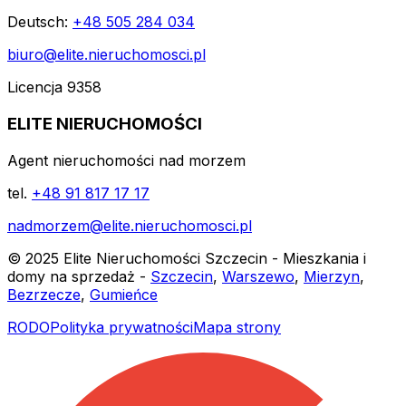
Deutsch:
+48 505 284 034
biuro@elite.nieruchomosci.pl
Licencja 9358
ELITE NIERUCHOMOŚCI
Agent nieruchomości nad morzem
tel.
+48 91 817 17 17
nadmorzem@elite.nieruchomosci.pl
© 2025 Elite Nieruchomości Szczecin - Mieszkania i
domy na sprzedaż -
Szczecin
,
Warszewo
,
Mierzyn
,
Bezrzecze
,
Gumieńce
RODO
Polityka prywatności
Mapa strony