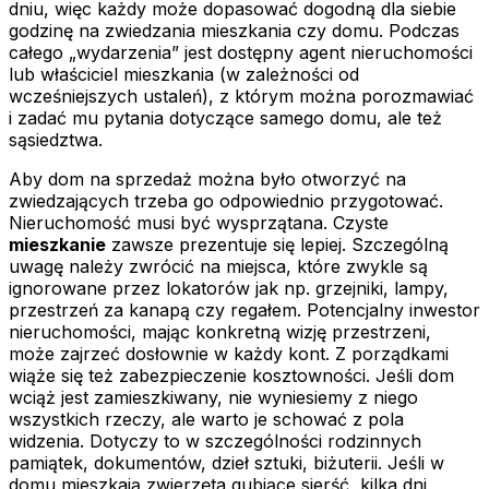
dniu, więc każdy może dopasować dogodną dla siebie
godzinę na zwiedzania mieszkania czy domu. Podczas
całego „wydarzenia” jest dostępny agent nieruchomości
lub właściciel mieszkania (w zależności od
wcześniejszych ustaleń), z którym można porozmawiać
i zadać mu pytania dotyczące samego domu, ale też
sąsiedztwa.
Aby dom na sprzedaż można było otworzyć na
zwiedzających trzeba go odpowiednio przygotować.
Nieruchomość musi być wysprzątana. Czyste
mieszkanie
zawsze prezentuje się lepiej. Szczególną
uwagę należy zwrócić na miejsca, które zwykle są
ignorowane przez lokatorów jak np. grzejniki, lampy,
przestrzeń za kanapą czy regałem. Potencjalny inwestor
nieruchomości, mając konkretną wizję przestrzeni,
może zajrzeć dosłownie w każdy kont. Z porządkami
wiąże się też zabezpieczenie kosztowności. Jeśli dom
wciąż jest zamieszkiwany, nie wyniesiemy z niego
wszystkich rzeczy, ale warto je schować z pola
widzenia. Dotyczy to w szczególności rodzinnych
pamiątek, dokumentów, dzieł sztuki, biżuterii. Jeśli w
domu mieszkają zwierzęta gubiące sierść, kilka dni