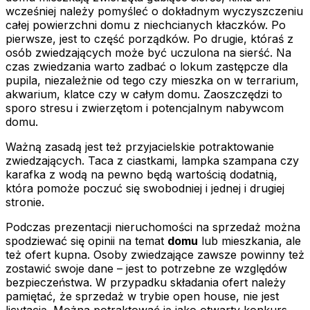
wcześniej należy pomyśleć o dokładnym wyczyszczeniu
całej powierzchni domu z niechcianych kłaczków. Po
pierwsze, jest to część porządków. Po drugie, któraś z
osób zwiedzających może być uczulona na sierść. Na
czas zwiedzania warto zadbać o lokum zastępcze dla
pupila, niezależnie od tego czy mieszka on w terrarium,
akwarium, klatce czy w całym domu. Zaoszczędzi to
sporo stresu i zwierzętom i potencjalnym nabywcom
domu.
Ważną zasadą jest też przyjacielskie potraktowanie
zwiedzających. Taca z ciastkami, lampka szampana czy
karafka z wodą na pewno będą wartością dodatnią,
która pomoże poczuć się swobodniej i jednej i drugiej
stronie.
Podczas prezentacji nieruchomości na sprzedaż można
spodziewać się opinii na temat
domu
lub mieszkania, ale
też ofert kupna. Osoby zwiedzające zawsze powinny też
zostawić swoje dane – jest to potrzebne ze względów
bezpieczeństwa. W przypadku składania ofert należy
pamiętać, że sprzedaż w trybie open house, nie jest
licytacją. Można potraktować ją jako otwarty konkurs