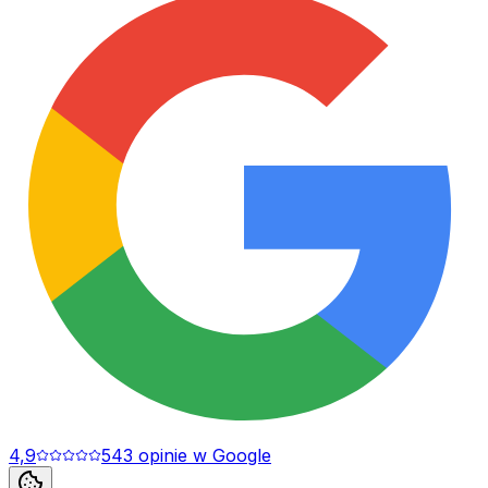
4,9
543
opinie
w Google