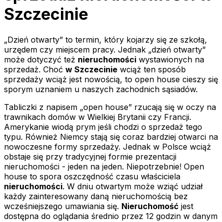
Szczecinie
„Dzień otwarty” to termin, który kojarzy się ze szkołą,
urzędem czy miejscem pracy. Jednak „dzień otwarty”
może dotyczyć też
nieruchomości
wystawionych na
sprzedaż. Choć
w Szczecinie
wciąż ten sposób
sprzedaży wciąż jest nowością, to open house cieszy się
sporym uznaniem u naszych zachodnich sąsiadów.
Tabliczki z napisem „open house” rzucają się w oczy na
trawnikach domów w Wielkiej Brytanii czy Francji.
Amerykanie wiodą prym jeśli chodzi o sprzedaż tego
typu. Również Niemcy stają się coraz bardziej otwarci na
nowoczesne formy sprzedaży. Jednak w Polsce wciąż
obstaje się przy tradycyjnej formie prezentacji
nieruchomości - jeden na jeden. Niepotrzebnie! Open
house to spora oszczędność czasu właściciela
nieruchomości
. W dniu otwartym może wziąć udział
każdy zainteresowany daną nieruchomością bez
wcześniejszego umawiania się.
Nieruchomość
jest
dostępna do oglądania średnio przez 12 godzin w danym