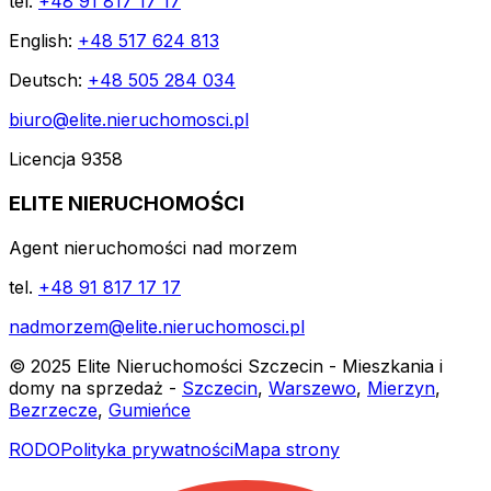
tel.
+48 91 817 17 17
English:
+48 517 624 813
Deutsch:
+48 505 284 034
biuro@elite.nieruchomosci.pl
Licencja 9358
ELITE NIERUCHOMOŚCI
Agent nieruchomości nad morzem
tel.
+48 91 817 17 17
nadmorzem@elite.nieruchomosci.pl
© 2025 Elite Nieruchomości Szczecin - Mieszkania i
domy na sprzedaż -
Szczecin
,
Warszewo
,
Mierzyn
,
Bezrzecze
,
Gumieńce
RODO
Polityka prywatności
Mapa strony