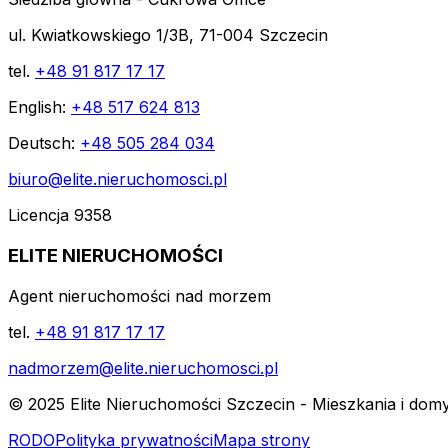
ul. Kwiatkowskiego 1/3B, 71-004 Szczecin
tel.
+48 91 817 17 17
English:
+48 517 624 813
Deutsch:
+48 505 284 034
biuro@elite.nieruchomosci.pl
Licencja 9358
ELITE NIERUCHOMOŚCI
Agent nieruchomości nad morzem
tel.
+48 91 817 17 17
nadmorzem@elite.nieruchomosci.pl
© 2025 Elite Nieruchomości Szczecin - Mieszkania i dom
RODO
Polityka prywatności
Mapa strony