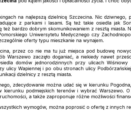
czecina
pod kątem jakości i opłacalności życia. I choć oby
ingach na najlepszą dzielnicę Szczecina. Nic dziwnego,
dujące z parkami i lasami. Są też takie osiedla jak So
też bardzo dobrym skomunikowaniem z resztą miasta. Na t
j, Pomorskiego Uniwersytetu Medycznego czy Zachodniop
szczególnie oferty typu mieszkanie na wynajem.
cina, przez co nie ma tu już miejsca pod budowę nowyc
osób Warszewo zaczęło doganiać, a niekiedy nawet prześ
edla domów jednorodzinnych przy ulicach Wiśniowy Sa
y ulicy Wapiennej i po obu stronach ulicy Podbórzańskiej,
ikacji dzielnicy z resztą miasta.
ego, zdecydowanie można udać się w kierunku Pogodna, c
 w kierunku podmiejskich terenów i wybrać Warszewo. 
nieruchomości, a także zaproponuje różne możliwości finans
 wszystkich wymogów, można poprosić o ofertę z innych 