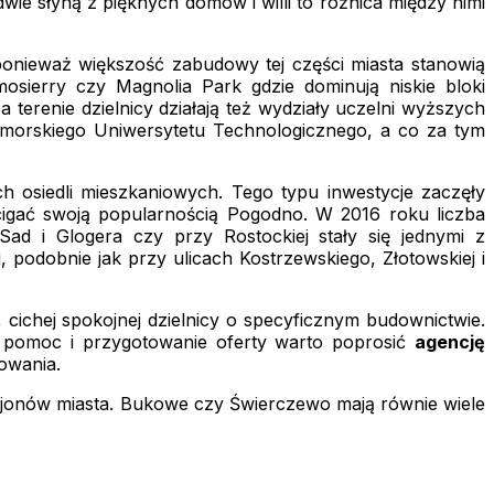
dwie słyną z pięknych domów i willi to różnica między nimi
 ponieważ większość zabudowy tej części miasta stanowią
mosierry czy Magnolia Park gdzie dominują niskie bloki
erenie dzielnicy działają też wydziały uczelni wyższych
omorskiego Uniwersytetu Technologicznego, a co za tym
h osiedli mieszkaniowych. Tego typu inwestycje zaczęły
cigać swoją popularnością Pogodno. W 2016 roku liczba
d i Glogera czy przy Rostockiej stały się jednymi z
 podobnie jak przy ulicach Kostrzewskiego, Złotowskiej i
ichej spokojnej dzielnicy o specyficznym budownictwie.
O pomoc i przygotowanie oferty warto poprosić
agencję
owania.
rejonów miasta. Bukowe czy Świerczewo mają równie wiele