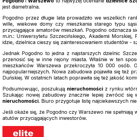
Pogodno
i
Warszewo
to najwyżej oceniane
dzielnice Sz
jest diametralna.
Pogodno przez długie lata prowadziło we wszelkich rank
wille, wiekowe domy czy mieszkania starego typu sąsia
przyciągające amatorów mieszkań. Pogodno odznacza się 
m.in.: Uniwersytetu Szczecińskiego, Akademii Morskie
idzie, dzielnica cieszy się zainteresowaniem studentów - 
Jednak Pogodno to jedna z najstarszych dzielnic Szcze
przenosić się w inne rejony miasta. Właśnie w ten sp
mieszkańców Warszewa przekroczyła 10 000 osób. Osi
najpopularniejszych. Nowa zabudowa pojawiła się też prz
Duńskiej. W ostatnich latach poprawiła się też jakość komun
Podsumowując, poszukują
nieruchomości
z rynku wtórn
Szukając nowej zabudowy znacznie lepiej zwrócić się
nieruchomości
. Biuro przygotuje listę najciekawszych 
Jeśli okaże się, że Pogodno czy Warszewo nie spełniają
atutów przyciągających inwestorów.