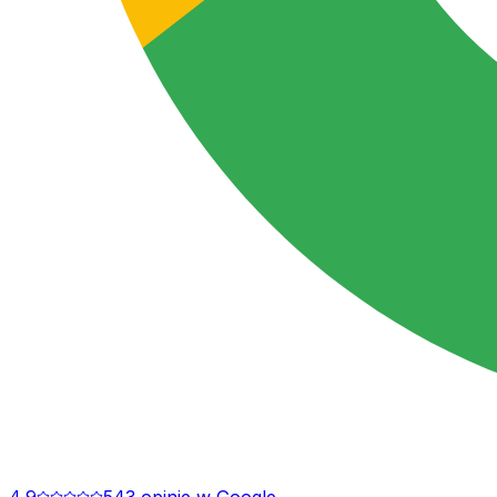
4,9
543
opinie
w Google