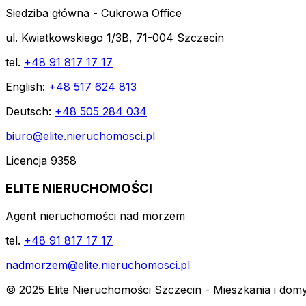
Siedziba główna - Cukrowa Office
ul. Kwiatkowskiego 1/3B, 71-004 Szczecin
tel.
+48 91 817 17 17
English:
+48 517 624 813
Deutsch:
+48 505 284 034
biuro@elite.nieruchomosci.pl
Licencja 9358
ELITE NIERUCHOMOŚCI
Agent nieruchomości nad morzem
tel.
+48 91 817 17 17
nadmorzem@elite.nieruchomosci.pl
© 2025 Elite Nieruchomości Szczecin - Mieszkania i dom