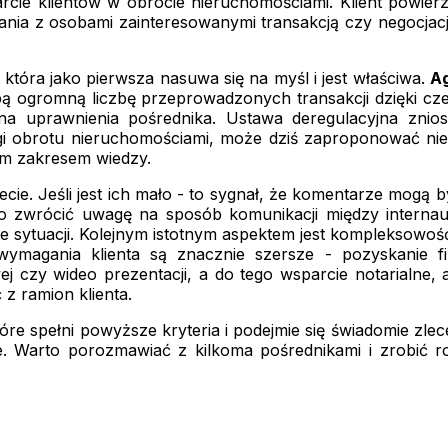
arcie klientów w obrocie nieruchomościami. Klient powier
nia z osobami zainteresowanymi transakcją czy negocjacje
która jako pierwsza nasuwa się na myśl i jest właściwa.
Ag
obą ogromną liczbę przeprowadzonych transakcji dzięki cz
na uprawnienia pośrednika. Ustawa deregulacyjna zn
i obrotu nieruchomościami, może dziś zaproponować niem
ym zakresem wiedzy.
ecie. Jeśli jest ich mało - to sygnał, że komentarze mogą b
to zwrócić uwagę na sposób komunikacji między intern
e sytuacji. Kolejnym istotnym aspektem jest kompleksowość
wymagania klienta są znacznie szersze - pozyskanie fi
ej czy wideo prezentacji, a do tego wsparcie notarialne,
z ramion klienta.
które spełni powyższe kryteria i podejmie się świadomie zl
. Warto porozmawiać z kilkoma pośrednikami i zrobić 