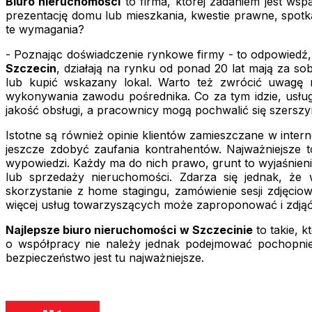
Biuro nieruchomości
to firma, której zadaniem jest wsp
prezentację domu lub mieszkania, kwestie prawne, spotka
te wymagania?
- Poznając doświadczenie rynkowe firmy - to odpowiedź, 
Szczecin
, działają na rynku od ponad 20 lat mają za s
lub kupić wskazany lokal. Warto też zwrócić uwagę 
wykonywania zawodu pośrednika. Co za tym idzie, usług
jakość obsługi, a pracownicy mogą pochwalić się szersz
Istotne są również opinie klientów zamieszczane w intern
jeszcze zdobyć zaufania kontrahentów. Najważniejsze 
wypowiedzi. Każdy ma do nich prawo, grunt to wyjaśnieni
lub sprzedaży nieruchomości. Zdarza się jednak, że 
skorzystanie z home stagingu, zamówienie sesji zdjęciow
więcej usług towarzyszących może zaproponować i zdjąć 
Najlepsze biuro nieruchomości w Szczecinie
to takie, 
o współpracy nie należy jednak podejmować pochopnie
bezpieczeństwo jest tu najważniejsze.