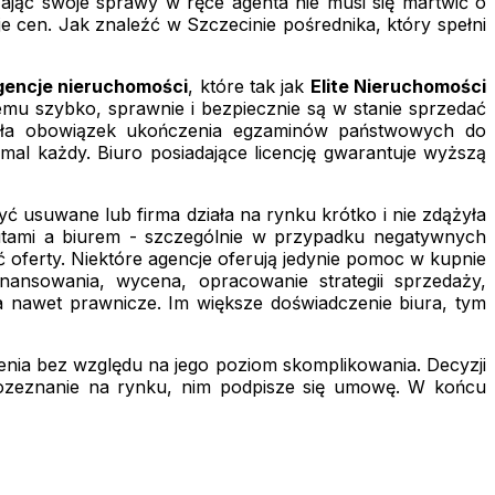
zając swoje sprawy w ręce agenta nie musi się martwić o
 cen. Jak znaleźć w Szczecinie pośrednika, który spełni
encje nieruchomości
, które tak jak
Elite Nieruchomości
emu szybko, sprawnie i bezpiecznie są w stanie sprzedać
iosła obowiązek ukończenia egzaminów państwowych do
al każdy. Biuro posiadające licencję gwarantuje wyższą
yć usuwane lub firma działa na rynku krótko i nie zdążyła
autami a biurem - szczególnie w przypadku negatywnych
 oferty. Niektóre agencje oferują jedynie pomoc w kupnie
nansowania, wycena, opracowanie strategii sprzedaży,
 a nawet prawnicze. Im większe doświadczenie biura, tym
ecenia bez względu na jego poziom skomplikowania. Decyzji
rozeznanie na rynku, nim podpisze się umowę. W końcu