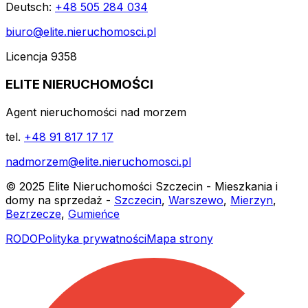
Deutsch:
+48 505 284 034
biuro@elite.nieruchomosci.pl
Licencja 9358
ELITE NIERUCHOMOŚCI
Agent nieruchomości nad morzem
tel.
+48 91 817 17 17
nadmorzem@elite.nieruchomosci.pl
© 2025 Elite Nieruchomości Szczecin - Mieszkania i
domy na sprzedaż -
Szczecin
,
Warszewo
,
Mierzyn
,
Bezrzecze
,
Gumieńce
RODO
Polityka prywatności
Mapa strony