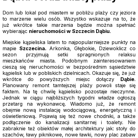
Dom lub lokal pod miastem w pobliżu plaży czy jeziora
to marzenie wielu osób. Wszystko wskazuje na to, że
już wkrótce takie marzenia będzie można spełniać
wybierając
nieruchomości w Szczecin Dąbiu
.
Miejskie kąpieliska latem to najpopularniejsze punkty na
mapie
Szczecina.
Arkonka, Głębokie, Dziewoklicz co
sezon przyjmują setki spragnionych relaksu
mieszkańców miasta. Podobnym zainteresowaniem
cieszą się nieruchomości w bezpośrednim sąsiedztwie
kąpielisk lub w pobliskich dzielnicach. Okazuje się, że już
wkrótce do powyższych miejsc dołączy
Dąbie
.
Planowany remont tamtejszej plaży powoli staje się
faktem. Na tę chwilę kąpielisko pozostaje nieczynne.
Jednak w ciągu najbliższych tygodni władze ogłoszą
przetarg na wykonawcę. Wiadomo już, że remont
obejmie nową instalację wodociągową, energetyczną i
oświetleniową. Pojawią się też nowe chodniki, a także
podłączenie do kanalizacji sanitarnej i toalety. Nie
zabraknie też obiektów małej architektury jak: stoły do
szachów, ławy piknikowe, nowe ławki, nowy plac zabaw