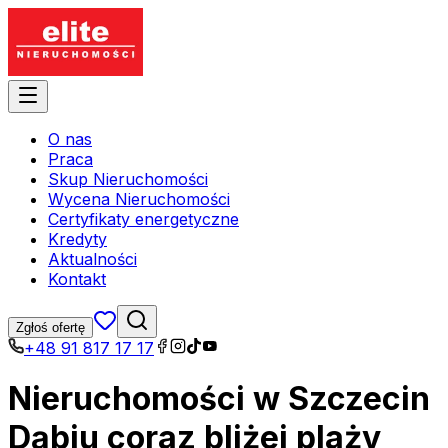
O nas
Praca
Skup Nieruchomości
Wycena Nieruchomości
Certyfikaty energetyczne
Kredyty
Aktualności
Kontakt
Zgłoś ofertę
+48 91 817 17 17
Nieruchomości w Szczecin
Dąbiu coraz bliżej plaży