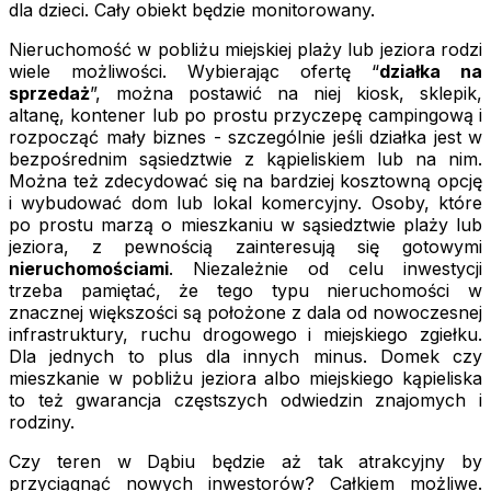
dla dzieci. Cały obiekt będzie monitorowany.
Nieruchomość w pobliżu miejskiej plaży lub jeziora rodzi
wiele możliwości. Wybierając ofertę “
działka na
sprzedaż
”, można postawić na niej kiosk, sklepik,
altanę, kontener lub po prostu przyczepę campingową i
rozpocząć mały biznes - szczególnie jeśli działka jest w
bezpośrednim sąsiedztwie z kąpieliskiem lub na nim.
Można też zdecydować się na bardziej kosztowną opcję
i wybudować dom lub lokal komercyjny. Osoby, które
po prostu marzą o mieszkaniu w sąsiedztwie plaży lub
jeziora, z pewnością zainteresują się gotowymi
nieruchomościami
. Niezależnie od celu inwestycji
trzeba pamiętać, że tego typu nieruchomości w
znacznej większości są położone z dala od nowoczesnej
infrastruktury, ruchu drogowego i miejskiego zgiełku.
Dla jednych to plus dla innych minus. Domek czy
mieszkanie w pobliżu jeziora albo miejskiego kąpieliska
to też gwarancja częstszych odwiedzin znajomych i
rodziny.
Czy teren w Dąbiu będzie aż tak atrakcyjny by
przyciągnąć nowych inwestorów? Całkiem możliwe.