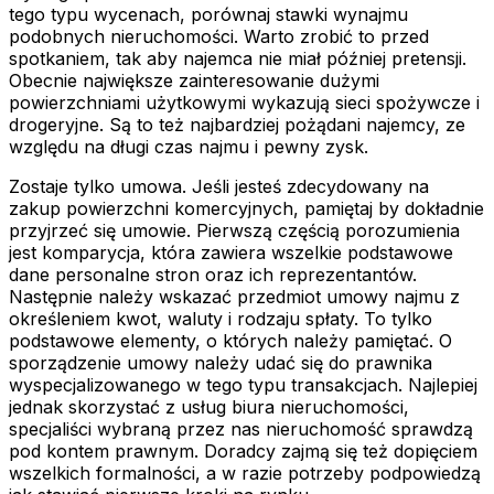
tego typu wycenach, porównaj stawki wynajmu
podobnych nieruchomości. Warto zrobić to przed
spotkaniem, tak aby najemca nie miał później pretensji.
Obecnie największe zainteresowanie dużymi
powierzchniami użytkowymi wykazują sieci spożywcze i
drogeryjne. Są to też najbardziej pożądani najemcy, ze
względu na długi czas najmu i pewny zysk.
Zostaje tylko umowa. Jeśli jesteś zdecydowany na
zakup powierzchni komercyjnych, pamiętaj by dokładnie
przyjrzeć się umowie. Pierwszą częścią porozumienia
jest komparycja, która zawiera wszelkie podstawowe
dane personalne stron oraz ich reprezentantów.
Następnie należy wskazać przedmiot umowy najmu z
określeniem kwot, waluty i rodzaju spłaty. To tylko
podstawowe elementy, o których należy pamiętać. O
sporządzenie umowy należy udać się do prawnika
wyspecjalizowanego w tego typu transakcjach. Najlepiej
jednak skorzystać z usług biura nieruchomości,
specjaliści wybraną przez nas nieruchomość sprawdzą
pod kontem prawnym. Doradcy zajmą się też dopięciem
wszelkich formalności, a w razie potrzeby podpowiedzą