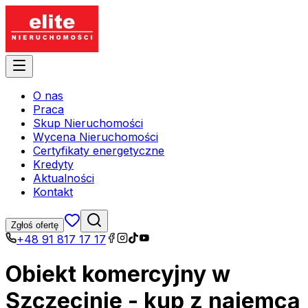
O nas
Praca
Skup Nieruchomości
Wycena Nieruchomości
Certyfikaty energetyczne
Kredyty
Aktualności
Kontakt
Zgłoś ofertę
+48 91 817 17 17
Obiekt komercyjny w
Szczecinie - kup z najemcą