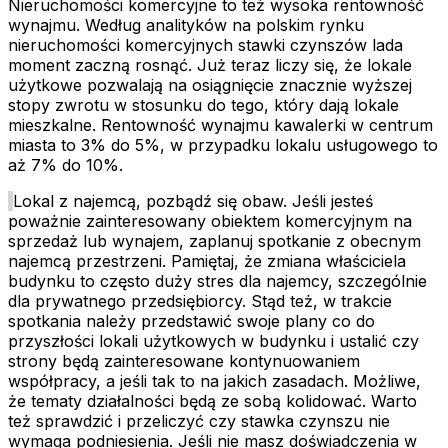
Nieruchomości komercyjne to też wysoka rentowność
wynajmu. Według analityków na polskim rynku
nieruchomości komercyjnych stawki czynszów lada
moment zaczną rosnąć. Już teraz liczy się, że lokale
użytkowe pozwalają na osiągnięcie znacznie wyższej
stopy zwrotu w stosunku do tego, który dają lokale
mieszkalne. Rentowność wynajmu kawalerki w centrum
miasta to 3% do 5%, w przypadku lokalu usługowego to
aż 7% do 10%.
Lokal z najemcą, pozbądź się obaw. Jeśli jesteś
poważnie zainteresowany obiektem komercyjnym na
sprzedaż lub wynajem, zaplanuj spotkanie z obecnym
najemcą przestrzeni. Pamiętaj, że zmiana właściciela
budynku to często duży stres dla najemcy, szczególnie
dla prywatnego przedsiębiorcy. Stąd też, w trakcie
spotkania należy przedstawić swoje plany co do
przyszłości lokali użytkowych w budynku i ustalić czy
strony będą zainteresowane kontynuowaniem
współpracy, a jeśli tak to na jakich zasadach. Możliwe,
że tematy działalności będą ze sobą kolidować. Warto
też sprawdzić i przeliczyć czy stawka czynszu nie
wymaga podniesienia. Jeśli nie masz doświadczenia w