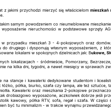
 z jakimi przychodzi mierzyć się właścicielom
mieszkań
e.
takim samym powodzeniem co nieumeblowane mieszkanie n
 wyposażenie nieruchomości w podstawowe sprzęty AGD, 
ce w przypadku mieszkań 3 - 4-pokojowych oraz domów.
tu do drugiego i dysponują własnym wyposażeniem, z kt
owane lokalami w spokojnych dzielnicach jak: B
ukowe, Sł
rnych lokalizacjach - śródmieście, Pomorzany, Bezrzecz
nie na kilka dni, tygodni, a nawet miesięcy w sprawach z
 na stancje i kawalerki dedykowane studentom i liceali
 łóżko, półka, biurko, szafa czy lampa, ale też sztućce, 
 miotła. Kawalerki oraz mieszkania 2-pokojowe przeznac
ak drobiazgowo wyposażone, aczkolwiek dobrze jeśli prz
 stolik kawowy, półka RTV, sofa, regał i szafa. W części
nien być tu minimalizm - w trakcie wynajmu przewidzianego n