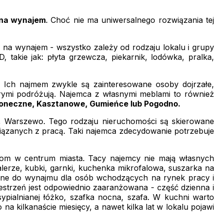
 na wynajem
. Choć nie ma uniwersalnego rozwiązania tej
a wynajem - wszystko zależy od rodzaju lokalu i grupy
takie jak: płyta grzewcza, piekarnik, lodówka, pralka,
 Ich najmem zwykle są zainteresowane osoby dojrzałe,
órymi podróżują. Najemca z własnymi meblami to również
oneczne, Kasztanowe, Gumieńce lub Pogodno.
e, Warszewo. Tego rodzaju nieruchomości są skierowane
wiązanych z pracą. Taki najemca zdecydowanie potrzebuje
stom w centrum miasta. Tacy najemcy nie mają własnych
talerze, kubki, garnki, kuchenka mikrofalowa, suszarka na
zone do wynajmu dla osób wchodzących na rynek pracy i
estrzeń jest odpowiednio zaaranżowana - część dzienna i
 sypialnianej łóżko, szafka nocna, szafa. W kuchni warto
a kilkanaście miesięcy, a nawet kilka lat w lokalu pojawi