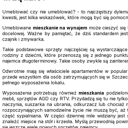
Umeblować czy nie umeblować? - to najczęstszy dylemat
kwestii, jest kilka wskazówek, które mogą być się pomocn
Umeblowane
mieszkanie na wynajem
może cieszyć się 
docelowej. Ważne by pamiętać, że dziś standardem jest
czajnik i zmywarka.
Takie podstawowe sprzęty najczęściej są wystarczają
rodziny z dziećmi, które przenoszą się z jednego punk
najemca długoterminowy. Takie osoby zwykle są zainteres
Odwrotnie mają się właściciele apartamentów w popula
przede wszystkim dla osób zatrzymujących się w Szczeci
pełnego wyposażenia lokalu.
Wyposażenia potrzebują również
mieszkania
podzielone
mebli, sprzętów AGD czy RTV. Przydadzą się tu nie tylko:
naczynia, suszarka na ubrania, odkurzacz lub chociaż
rozpoczynających samodzielne życie nie muszą być, aż t
część sypialniana. W części dziennej mile widziany jest
znaleźć miejsce na stół i krzesła. Myślą przewodnią powi
się jeszcze wiele nowych sprzętów najemcy.