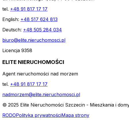
tel.
+48 91 817 17 17
English:
+48 517 624 813
Deutsch:
+48 505 284 034
biuro@elite.nieruchomosci.pl
Licencja 9358
ELITE NIERUCHOMOŚCI
Agent nieruchomości nad morzem
tel.
+48 91 817 17 17
nadmorzem@elite.nieruchomosci.pl
© 2025 Elite Nieruchomości Szczecin - Mieszkania i dom
RODO
Polityka prywatności
Mapa strony