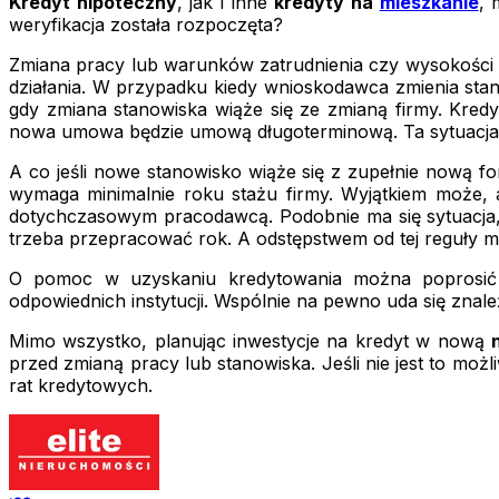
Kredyt hipoteczny
, jak i inne
kredyty na
mieszkanie
, 
weryfikacja została rozpoczęta?
Zmiana pracy lub warunków zatrudnienia czy wysokości do
działania. W przypadku kiedy wnioskodawca zmienia stanow
gdy zmiana stanowiska wiąże się ze zmianą firmy. Kredy
nowa umowa będzie umową długoterminową. Ta sytuacja 
A co jeśli nowe stanowisko wiąże się z zupełnie nową f
wymaga minimalnie roku stażu firmy. Wyjątkiem może, 
dotychczasowym pracodawcą. Podobnie ma się sytuacja, 
trzeba przepracować rok. A odstępstwem od tej reguły m
O pomoc w uzyskaniu kredytowania można popros
odpowiednich instytucji. Wspólnie na pewno uda się znale
Mimo wszystko, planując inwestycje na kredyt w nową
przed zmianą pracy lub stanowiska. Jeśli nie jest to moż
rat kredytowych.