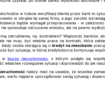
można uzyskać po ocenie banku wysokości dochodów i war
chodów w trakcie weryfikacji klienta przez bank to sytuac
isko w obrębie tej samej firmy, a jego zarobki wzrastają 
todawca będzie wymagał przepracowania - w zależności o
nie spowoduje odrzucenia wniosku, ale na pewno wydłuży
ormą zatrudnienia, np. kontraktem? Większość banków, a
ale nie musi, być właśnie praca na kontrakt, która zak
kiedy osoba starająca się o
kredyt na mieszkanie
pracuj
oże być sytuacja, w której kredytobiorca kontynuuje wsp
ić w
biurze nieruchomości
, z którym podjęło się wspó
źć właściwe rozwiązanie sytuacji i doprowadzić do jak nasz
nieruchomość
należy mieć na uwadze, że wszelkie zamiany
liwe, warto najpierw uporządkować swoją sytuację i dopier