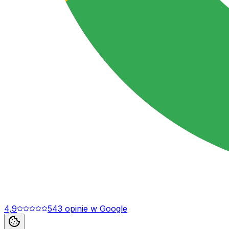
4,9
543
opinie
w Google