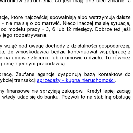
unków zatrudnienia. Co jeśli mają one ulec zmianie, a
je, które najczęściej spowalniają albo wstrzymują dalsze
- nie ma się o co martwić. Nieco inaczej ma się sytuacja,
d modelu pracy - 3, 6 lub 12 miesięcy. Dobrze też jeśli
 jego rozpatrywanie.
by wziąć pod uwagę dochody z działalności gospodarczej,
łada, że wnioskodawca będzie kontynuował współpracę z
e na umowie zleceniu lub o umowie o dzieło. Tu również
ółpracę z jednym pracodawcą.
łpracę. Zaufane agencje dysponują bazą kontaktów do
ybciej transakcji
sprzedaży - kupna nieruchomości
.
 finansowe nie sprzyjają zakupowi. Kredyt lepiej zaciąg
o wtedy udać się do banku. Pozwoli to na stabilną obsługę