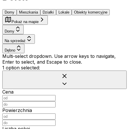
Domy
Mieszkania
Działki
Lokale
Obiekty komercyjne
Pokaż na mapie
Domy
Na sprzedaż
Dębno
Multi-select dropdown. Use arrow keys to navigate,
Enter to select, and Escape to close.
1 option selected:
Cena
Powierzchnia
Liczba pokoi