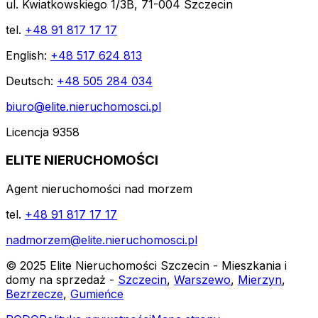
ul. Kwiatkowskiego 1/3B, 71-004 Szczecin
tel.
+48 91 817 17 17
English:
+48 517 624 813
Deutsch:
+48 505 284 034
biuro@elite.nieruchomosci.pl
Licencja 9358
ELITE NIERUCHOMOŚCI
Agent nieruchomości nad morzem
tel.
+48 91 817 17 17
nadmorzem@elite.nieruchomosci.pl
© 2025 Elite Nieruchomości Szczecin - Mieszkania i
domy na sprzedaż -
Szczecin
,
Warszewo
,
Mierzyn
,
Bezrzecze
,
Gumieńce