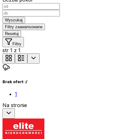
Wyszukaj
Filtry zaawansowane
Resetuj
Filtry
str
1
z
1
Brak ofert :/
1
Na stronie