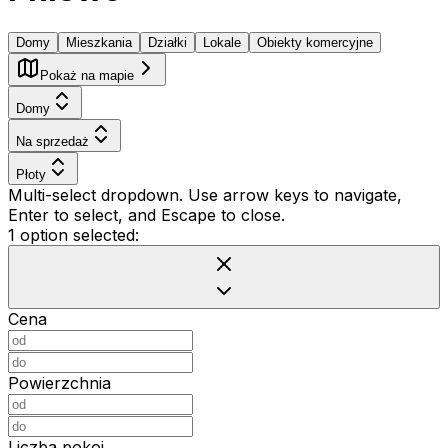
Domy
Mieszkania
Działki
Lokale
Obiekty komercyjne
Pokaż na mapie
Domy
Na sprzedaż
Płoty
Multi-select dropdown. Use arrow keys to navigate,
Enter to select, and Escape to close.
1 option selected:
Cena
Powierzchnia
Liczba pokoi