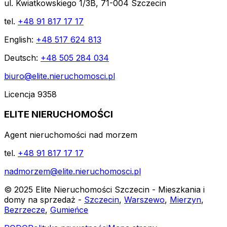
ul. Kwiatkowskiego 1/3B, 71-004 Szczecin
tel.
+48 91 817 17 17
English:
+48 517 624 813
Deutsch:
+48 505 284 034
biuro@elite.nieruchomosci.pl
Licencja 9358
ELITE NIERUCHOMOŚCI
Agent nieruchomości nad morzem
tel.
+48 91 817 17 17
nadmorzem@elite.nieruchomosci.pl
© 2025 Elite Nieruchomości Szczecin - Mieszkania i
domy na sprzedaż -
Szczecin
,
Warszewo
,
Mierzyn
,
Bezrzecze
,
Gumieńce