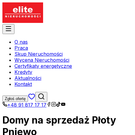
O nas
Praca
Skup Nieruchomości
Wycena Nieruchomości
Certyfikaty energetyczne
Kredyty
Aktualności
Kontakt
Zgłoś ofertę
+48 91 817 17 17
Domy na sprzedaż Płoty
Pniewo