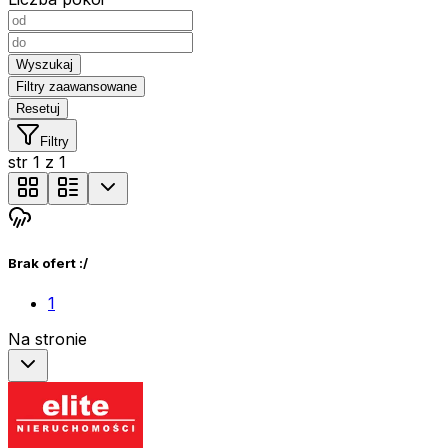
Wyszukaj
Filtry zaawansowane
Resetuj
Filtry
str
1
z
1
Brak ofert :/
1
Na stronie