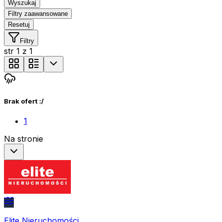
Wyszukaj
Filtry zaawansowane
Resetuj
Filtry
str
1
z
1
Brak ofert :/
1
Na stronie
Elite Nieruchomości