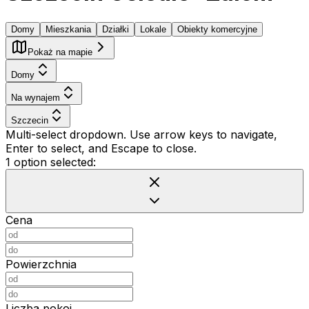
Domy
Mieszkania
Działki
Lokale
Obiekty komercyjne
Pokaż na mapie
Domy
Na wynajem
Szczecin
Multi-select dropdown. Use arrow keys to navigate,
Enter to select, and Escape to close.
1 option selected:
Cena
Powierzchnia
Liczba pokoi