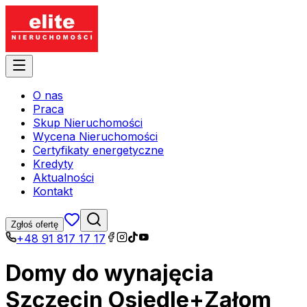
O nas
Praca
Skup Nieruchomości
Wycena Nieruchomości
Certyfikaty energetyczne
Kredyty
Aktualności
Kontakt
Zgłoś ofertę
+48 91 817 17 17
Domy do wynajęcia
Szczecin Osiedle+Załom