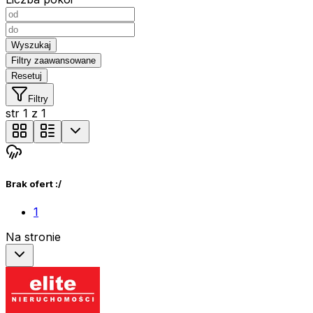
Wyszukaj
Filtry zaawansowane
Resetuj
Filtry
str
1
z
1
Brak ofert :/
1
Na stronie