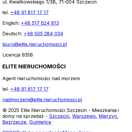
ul. Kwiatkowskiego 1/3B, 71-004 Szczecin
tel.
+48 91 817 17 17
English:
+48 517 624 813
Deutsch:
+48 505 284 034
biuro@elite.nieruchomosci.pl
Licencja 9358
ELITE NIERUCHOMOŚCI
Agent nieruchomości nad morzem
tel.
+48 91 817 17 17
nadmorzem@elite.nieruchomosci.pl
© 2025 Elite Nieruchomości Szczecin - Mieszkania i
domy na sprzedaż -
Szczecin
,
Warszewo
,
Mierzyn
,
Bezrzecze
,
Gumieńce