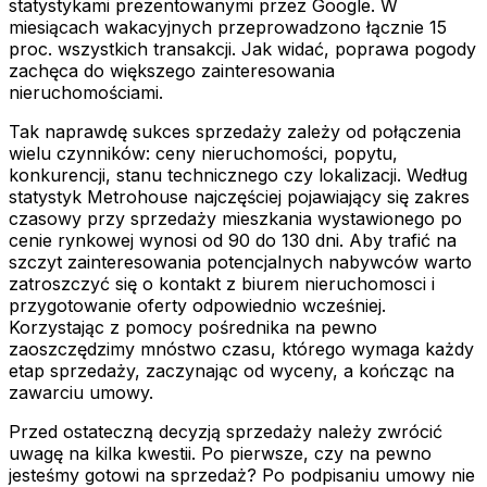
statystykami prezentowanymi przez Google. W
miesiącach wakacyjnych przeprowadzono łącznie 15
proc. wszystkich transakcji. Jak widać, poprawa pogody
zachęca do większego zainteresowania
nieruchomościami.
Tak naprawdę sukces sprzedaży zależy od połączenia
wielu czynników: ceny nieruchomości, popytu,
konkurencji, stanu technicznego czy lokalizacji. Według
statystyk Metrohouse najczęściej pojawiający się zakres
czasowy przy sprzedaży mieszkania wystawionego po
cenie rynkowej wynosi od 90 do 130 dni. Aby trafić na
szczyt zainteresowania potencjalnych nabywców warto
zatroszczyć się o kontakt z biurem nieruchomosci i
przygotowanie oferty odpowiednio wcześniej.
Korzystając z pomocy pośrednika na pewno
zaoszczędzimy mnóstwo czasu, którego wymaga każdy
etap sprzedaży, zaczynając od wyceny, a kończąc na
zawarciu umowy.
Przed ostateczną decyzją sprzedaży należy zwrócić
uwagę na kilka kwestii. Po pierwsze, czy na pewno
jesteśmy gotowi na sprzedaż? Po podpisaniu umowy nie