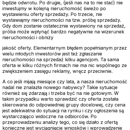
będzie odwrotu. Po drugie, (jeśli nas na to nie stać) nie
inwestujmy w kolejną nieruchomość świeżo po
wystawieniu oferty sprzedaży. Po trzecie, nie
wystawiajmy nieruchomości na tzw. próbę sprzedaży.
Gdy dom zostanie ostatecznie wystawiony na sprzedaż,
próba może wpłynąć bardzo negatywnie na wizerunek
nieruchomości i obniży
jakość oferty. Elementarnym błędem popełnianym przez
wielu młodych inwestorów jest też zgłaszanie
nieruchomości na sprzedaż kilku agencjom. Ta sama
oferta w kilku różnych firmach nie ma nic wspólnego ze
zwiększeniem zasięgu reklamy, wręcz przeciwnie.
A co jeśli mijają miesiące czy lata, a nasza nieruchomość
nadal nie znalazła nowego nabywcy? Takie sytuacje
również się zdarzają i trzeba być na nie gotowym. W
takim przypadku warto sprawdzić czy oferta została
skierowana do odpowiedniej grupy docelowej, czy cena
jest adekwatna do sytuacji na rynku i czy ogłoszenia są
wystarczająco widoczne na odbiorców. Po
przeprowadzeniu analizy tego, co się działo z ofertą
konieczne jest wyciągnięcie wniosków i wprowadzenie