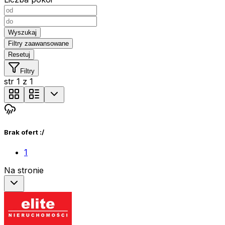
Wyszukaj
Filtry zaawansowane
Resetuj
Filtry
str
1
z
1
Brak ofert :/
1
Na stronie