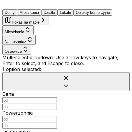
Domy
Mieszkania
Działki
Lokale
Obiekty komercyjne
Pokaż na mapie
Mieszkania
Na sprzedaż
Ostrowice
Multi-select dropdown. Use arrow keys to navigate,
Enter to select, and Escape to close.
1 option selected:
Cena
Powierzchnia
Liczba pokoi