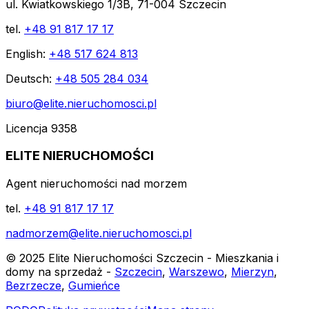
ul. Kwiatkowskiego 1/3B, 71-004 Szczecin
tel.
+48 91 817 17 17
English:
+48 517 624 813
Deutsch:
+48 505 284 034
biuro@elite.nieruchomosci.pl
Licencja 9358
ELITE NIERUCHOMOŚCI
Agent nieruchomości nad morzem
tel.
+48 91 817 17 17
nadmorzem@elite.nieruchomosci.pl
© 2025 Elite Nieruchomości Szczecin - Mieszkania i
domy na sprzedaż -
Szczecin
,
Warszewo
,
Mierzyn
,
Bezrzecze
,
Gumieńce