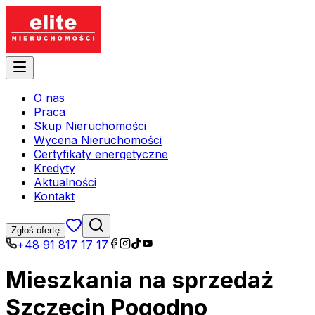
O nas
Praca
Skup Nieruchomości
Wycena Nieruchomości
Certyfikaty energetyczne
Kredyty
Aktualności
Kontakt
Zgłoś ofertę
+48 91 817 17 17
Mieszkania na sprzedaż
Szczecin Pogodno