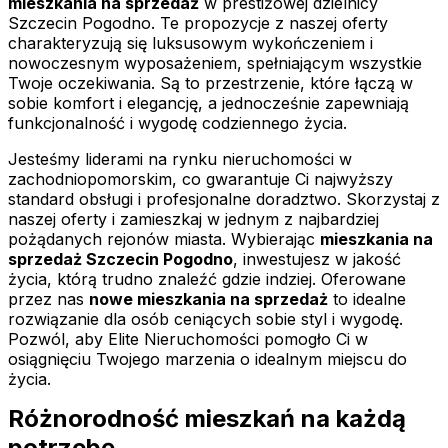
mieszkania na sprzedaż
w prestiżowej dzielnicy
Szczecin Pogodno. Te propozycje z naszej oferty
charakteryzują się luksusowym wykończeniem i
nowoczesnym wyposażeniem, spełniającym wszystkie
Twoje oczekiwania. Są to przestrzenie, które łączą w
sobie komfort i elegancję, a jednocześnie zapewniają
funkcjonalność i wygodę codziennego życia.
Jesteśmy liderami na rynku nieruchomości w
zachodniopomorskim, co gwarantuje Ci najwyższy
standard obsługi i profesjonalne doradztwo. Skorzystaj z
naszej oferty i zamieszkaj w jednym z najbardziej
pożądanych rejonów miasta. Wybierając
mieszkania na
sprzedaż Szczecin Pogodno
, inwestujesz w jakość
życia, którą trudno znaleźć gdzie indziej. Oferowane
przez nas
nowe mieszkania na sprzedaż
to idealne
rozwiązanie dla osób ceniących sobie styl i wygodę.
Pozwól, aby Elite Nieruchomości pomogło Ci w
osiągnięciu Twojego marzenia o idealnym miejscu do
życia.
Różnorodność mieszkań na każdą
potrzebę